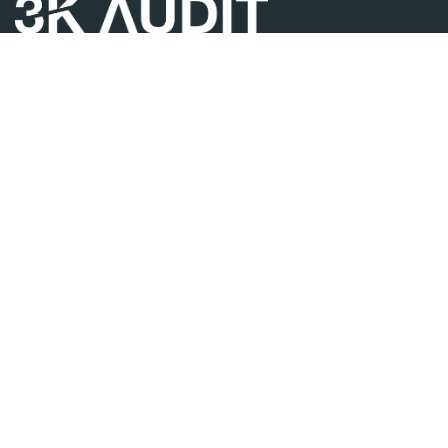
Contattaci per ogni tua esigenza, ti risponderemo nel
più breve tempo possibile
Contattaci
Sede legale
info@3kaudit.eu
Via Monte Napoleone 8
+39 02 8088 9715
20121 Milano (MI)