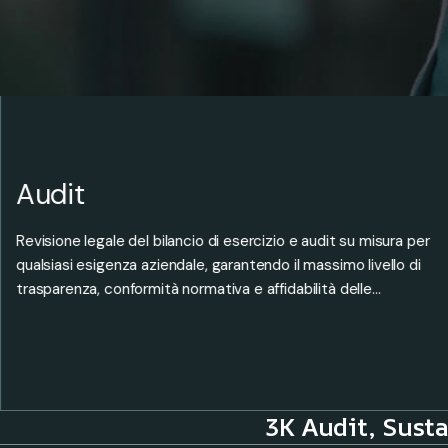
Sustainability
Esperienza pluriennale del nostro team nella rendicontazione
di sostenibilità e revisione legale, offriamo un servizio
professionale conforme alla CSRD e agli ESRS.
3K Audit, Susta