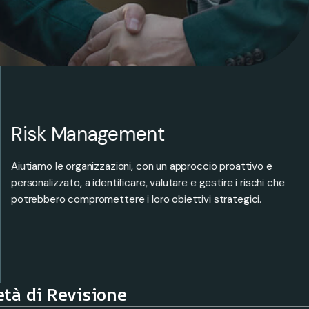
Audit
Revisione legale del bilancio di esercizio e audit su misura per
qualsiasi esigenza aziendale, garantendo il massimo livello di
trasparenza, conformità normativa e affidabilità delle
informazioni.
età di Revisione