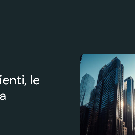
enti, le
la