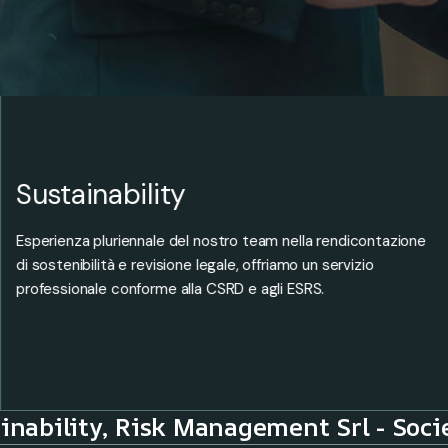
Risk Management
Aiutiamo le organizzazioni, con un approccio proattivo e
personalizzato, a identificare, valutare e gestire i rischi che
potrebbero compromettere i loro obiettivi strategici.
inability, Risk Management Srl - Soci