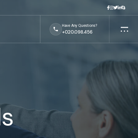
Have Any Questions?
+020.098.456
ls