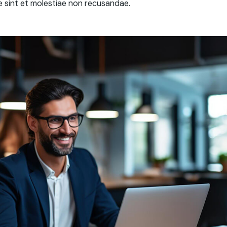
 sint et molestiae non recusandae.