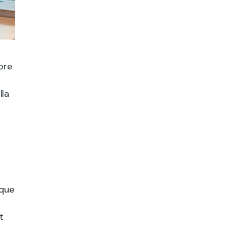
ore
lla
tque
t