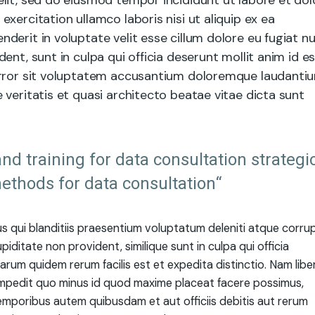
lit, sed do eiusmod tempor incididunt ut labore et dol
xercitation ullamco laboris nisi ut aliquip ex ea
erit in voluptate velit esse cillum dolore eu fugiat nu
nt, sunt in culpa qui officia deserunt mollit anim id e
error sit voluptatem accusantium doloremque laudantiu
veritatis et quasi architecto beatae vitae dicta sunt
nd training for data consultation strategi
ethods for data consultation“
 qui blanditiis praesentium voluptatum deleniti atque corrup
ditate non provident, similique sunt in culpa qui officia
harum quidem rerum facilis est et expedita distinctio. Nam libe
 impedit quo minus id quod maxime placeat facere possimus,
mporibus autem quibusdam et aut officiis debitis aut rerum