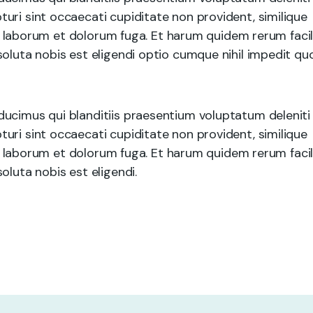
uri sint occaecati cupiditate non provident, similique
est laborum et dolorum fuga. Et harum quidem rerum facil
soluta nobis est eligendi optio cumque nihil impedit qu
ducimus qui blanditiis praesentium voluptatum deleniti
uri sint occaecati cupiditate non provident, similique
est laborum et dolorum fuga. Et harum quidem rerum facil
oluta nobis est eligendi.