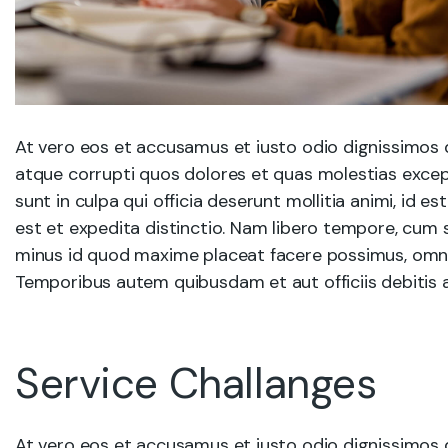
At vero eos et accusamus et iusto odio dignissimos 
atque corrupti quos dolores et quas molestias except
sunt in culpa qui officia deserunt mollitia animi, id 
est et expedita distinctio. Nam libero tempore, cum 
minus id quod maxime placeat facere possimus, omni
Temporibus autem quibusdam et aut officiis debitis 
Service Challanges
At vero eos et accusamus et iusto odio dignissimos 