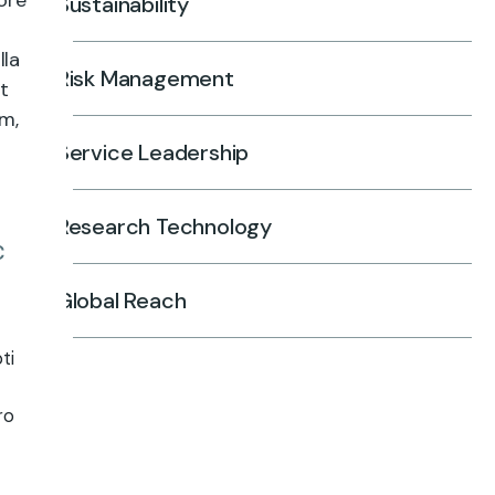
ore
Sustainability
lla
Risk Management
st
m,
Service Leadership
Research Technology
c
Global Reach
ti
ro