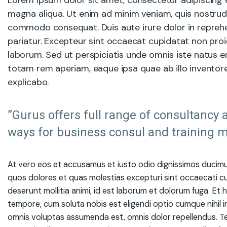
Lorem ipsum dolor sit amet, consectetur adipiscing e
magna aliqua. Ut enim ad minim veniam, quis nostrud e
commodo consequat. Duis aute irure dolor in reprehend
pariatur. Excepteur sint occaecat cupidatat non proide
laborum. Sed ut perspiciatis unde omnis iste natus 
totam rem aperiam, eaque ipsa quae ab illo inventore 
explicabo.
”Gurus offers full range of consultancy a
ways for business consul and training m
At vero eos et accusamus et iusto odio dignissimos ducimus
quos dolores et quas molestias excepturi sint occaecati cupi
deserunt mollitia animi, id est laborum et dolorum fuga. Et 
tempore, cum soluta nobis est eligendi optio cumque nihil
omnis voluptas assumenda est, omnis dolor repellendus. Te