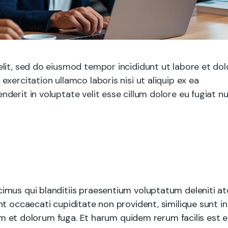
lit, sed do eiusmod tempor incididunt ut labore et dol
xercitation ullamco laboris nisi ut aliquip ex ea
erit in voluptate velit esse cillum dolore eu fugiat nu
imus qui blanditiis praesentium voluptatum deleniti a
t occaecati cupiditate non provident, similique sunt in
rum et dolorum fuga. Et harum quidem rerum facilis est e