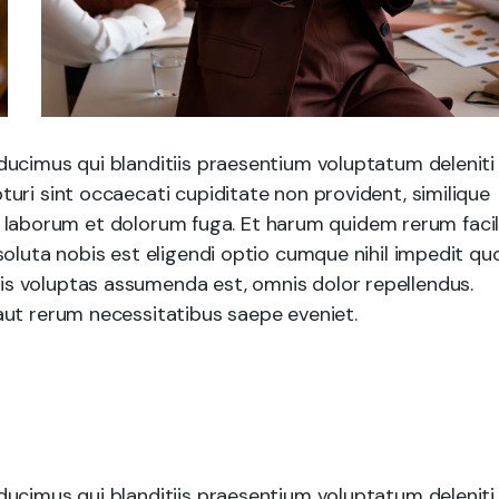
ducimus qui blanditiis praesentium voluptatum deleniti
uri sint occaecati cupiditate non provident, similique
est laborum et dolorum fuga. Et harum quidem rerum facil
soluta nobis est eligendi optio cumque nihil impedit qu
s voluptas assumenda est, omnis dolor repellendus.
aut rerum necessitatibus saepe eveniet.
ducimus qui blanditiis praesentium voluptatum deleniti