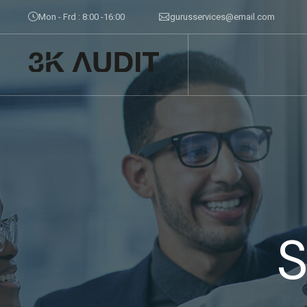
Mon - Frd : 8:00 -16:00
gurusservices@email.com
S